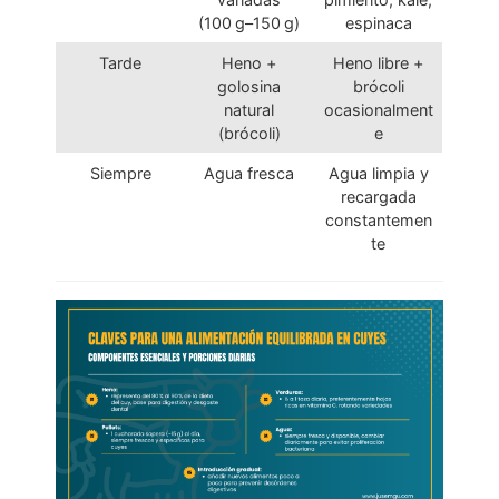
(100 g⁠–⁠150 g)
espinaca
Tarde
Heno +
Heno libre +
golosina
brócoli
natural
ocasionalment
(brócoli)
e
Siempre
Agua fresca
Agua limpia y
recargada
constantemen
te