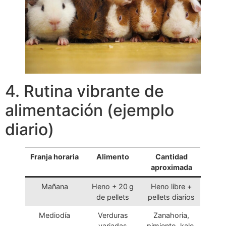
4. Rutina vibrante de
alimentación (ejemplo
diario)
Franja horaria
Alimento
Cantidad
aproximada
Mañana
Heno + 20 g
Heno libre +
de pellets
pellets diarios
Mediodía
Verduras
Zanahoria,
variadas
pimiento, kale,