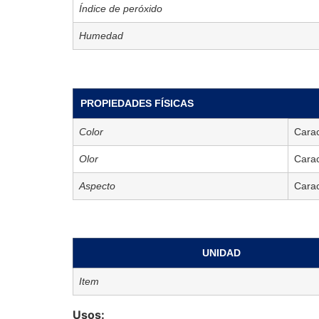
Índice de peróxido
Humedad
PROPIEDADES FÍSICAS
Color
Carac
Olor
Carac
Aspecto
Carac
UNIDAD
Item
Usos: